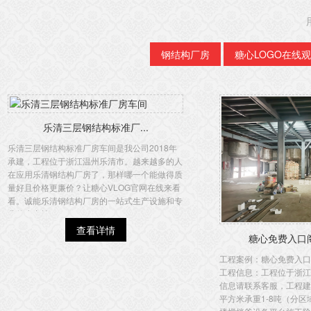
钢结构厂房
糖心LOGO在线
乐清三层钢结构标准厂...
乐清三层钢结构标准厂房车间是我公司2018年
承建，工程位于浙江温州乐清市。越来越多的人
在应用乐清钢结构厂房了，那样哪一个能做得质
量好且价格更廉价？让糖心VLOG官网在线来看
看。诚能乐清钢结构厂房的一站式生产设施和专
业的生产技...
查看详情
糖心免费入口阁
工程案例：糖心免费入
工程信息：工程位于浙江
信息请联系客服，工程建筑
平方米承重1-8吨（分区域）