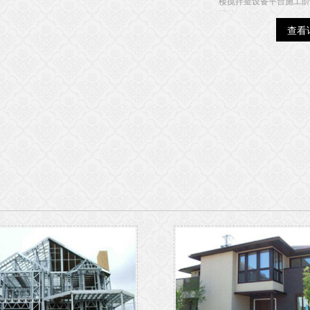
楼搅拌釜设备平台施工阶
搅拌...
查看