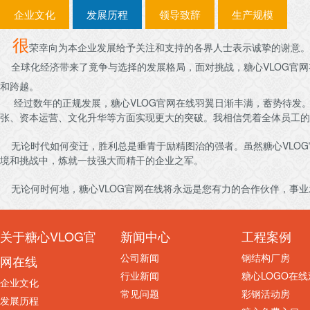
企业文化
发展历程
领导致辞
生产规模
很
荣幸向为本企业发展给予关注和支持的各界人士表示诚挚的谢意。在
全球化经济带来了竟争与选择的发展格局，面对挑战，糖心VLOG官
和跨越。
经过数年的正规发展，糖心VLOG官网在线羽翼日渐丰满，蓄势待发
张、资本运营、文化升华等方面实现更大的突破。我相信凭着全体员工的互
无论时代如何变迁，胜利总是垂青于励精图治的强者。虽然糖心VLOG官网
境和挑战中，炼就一技强大而精干的企业之军。
无论何时何地，糖心VLOG官网在线将永远是您有力的合作伙伴，事业发展的
关于糖心VLOG官
新闻中心
工程案例
公司新闻
钢结构厂房
网在线
行业新闻
糖心LOGO在
企业文化
常见问题
彩钢活动房
发展历程