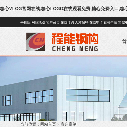
糖心VLOG官网在线,糖心LOGO在线观看免费,糖心免费入口,糖
手机版
网站地图
客户留言
在线订购
人才招聘
在线申请
链接申请
繁體
首
当前位置：
网站首页
>
客户案例