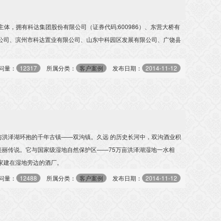
，拥有科达集团股份有限公司（证券代码:600986）、东营大桥有
司、滨州市科达置业有限公司、山东中科园区发展有限公司、广饶县
量：
12317
所属分类：
客户案例
发布日期：
2014-11-12
洪泽湖环抱的千年古镇——双沟镇。久远 的历史长河中，双沟酒业积
的美丽传说。它与国家级湿地自然保护区——75万亩洪泽湖湿地一水相
一家建在湿地旁边的酒厂。
量：
12488
所属分类：
客户案例
发布日期：
2014-11-12