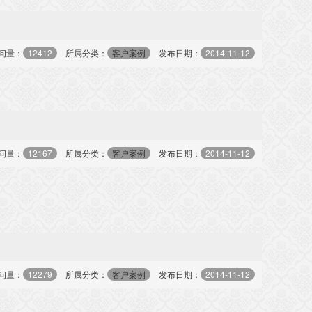
问量：
12412
所属分类：
客户案例
发布日期：
2014-11-12
量：
12167
所属分类：
客户案例
发布日期：
2014-11-12
问量：
12279
所属分类：
客户案例
发布日期：
2014-11-12