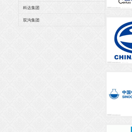
科达集团
双沟集团