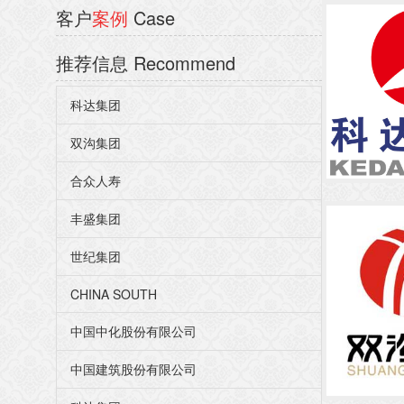
客户
案例
Case
推荐信息
Recommend
科达集团
双沟集团
合众人寿
丰盛集团
世纪集团
CHINA SOUTH
中国中化股份有限公司
中国建筑股份有限公司