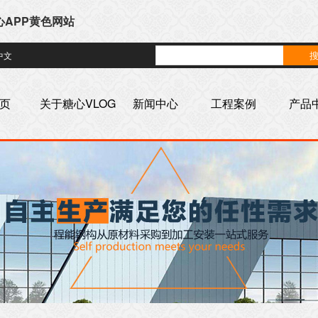
心APP黄色网站
中文
页
关于糖心VLOG
新闻中心
工程案例
产品
官网在线