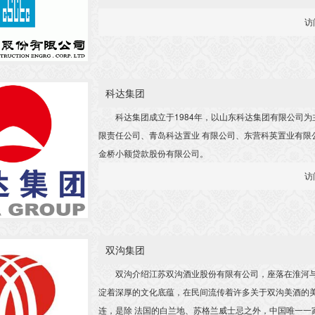
访
科达集团
科达集团成立于1984年，以山东科达集团有限公司为主体
限责任公司、青岛科达置业 有限公司、东营科英置业有
金桥小额贷款股份有限公司。
访问
双沟集团
双沟介绍江苏双沟酒业股份有限有公司，座落在淮河与洪
淀着深厚的文化底蕴，在民间流传着许多关于双沟美酒的
连，是除 法国的白兰地、苏格兰威士忌之外，中国唯一