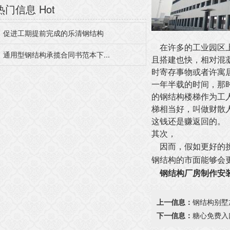
热门信息
Hot
促进工期提前完成的乐清钢结构
在许多的工业园区上
通用型钢结构承揽合同书范本下...
且搭建也快，相对混
时寄存事物或者许寓居
一年半载的时间
的钢结构楼梯作为工人
梯相当好，叫做财散人
这钱还是赚返回的。
其次，
因而，假如更好
钢结构的市面能够会更大
钢结构厂房制作安
上一信息：
钢结构别墅
下一信息：
糖心免费入